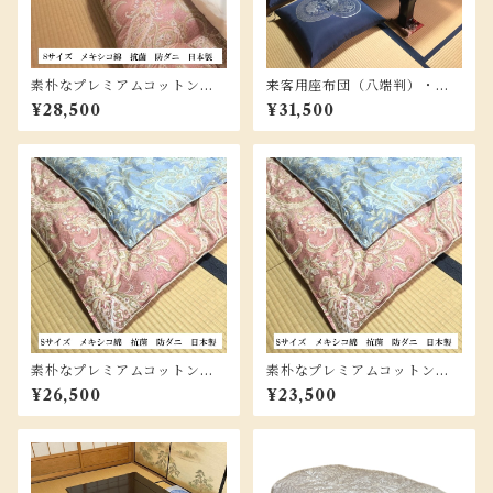
素朴なプレミアムコットン掛
来客用座布団（八端判）・吉
け布団（和風） /Ｓサイズ 3.
祥紬 5枚組 (カラー3色）
¥28,500
¥31,500
3ｋｇ
素朴なプレミアムコットン合
素朴なプレミアムコットン肌
掛け布団（洋風） / Ｓサイ
布団（洋風） / Ｓサイズ 1.8
¥26,500
¥23,500
ズ 2.5ｋｇ
ｋｇ