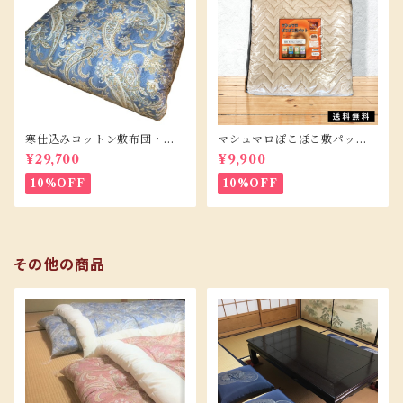
寒仕込みコットン敷布団・Ｓ
マシュマロぽこぽこ敷パッド/
サイズ
Ｓサイズ
¥29,700
¥9,900
10%OFF
10%OFF
その他の商品