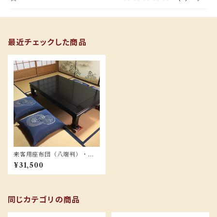
最近チェックした商品
来客用座布団（八端判）・吉
祥紬 5枚組 (カラー3色）
¥31,500
同じカテゴリの商品