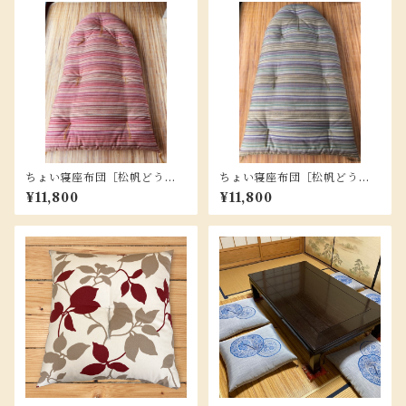
ちょい寝座布団［松帆どう太
ちょい寝座布団［松帆どう太
くん］オレンジ /淡路島松帆銅
くん］グリーン /淡路島松帆銅
¥11,800
¥11,800
鐸グッズ
鐸グッズ