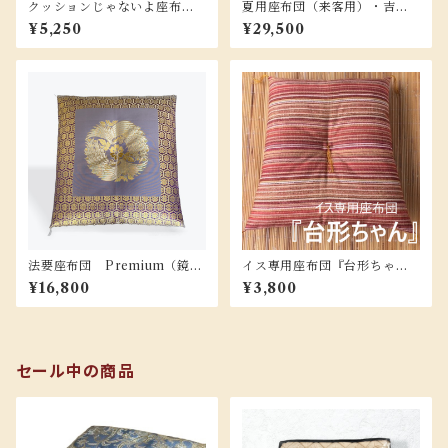
クッションじゃないよ座布団
夏用座布団（来客用）・吉祥
だよ！【リーフＱ】
紬５枚組
¥5,250
¥29,500
法要座布団 Premium（鏡鳳
イス専用座布団『台形ちゃ
凰） 中わた/インド綿100％
ん』Ｌサイズ （カラー：オ
¥16,800
¥3,800
レンジ・グリーン）
セール中の商品