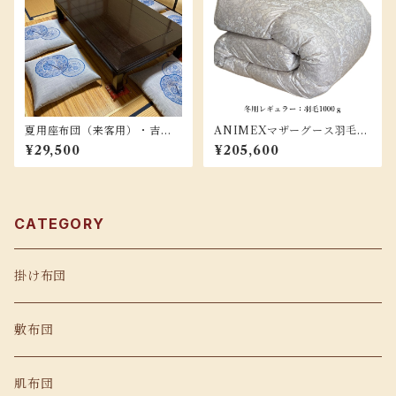
夏用座布団（来客用）・吉祥
ANIMEXマザーグース羽毛布
紬５枚組
団/SLサイズ『リュクス-SL-1
¥29,500
¥205,600
000』
CATEGORY
掛け布団
敷布団
肌布団