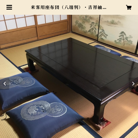
来客用座布団（八端判）・吉祥紬
5枚組 (カラー3色） | 浅井ふとん店