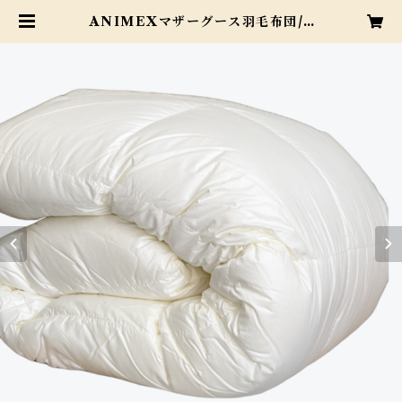
ANIMEXマザーグース羽毛布団/S
Lサイズ『PMR-SL-1100』 | 浅井
ふとん店