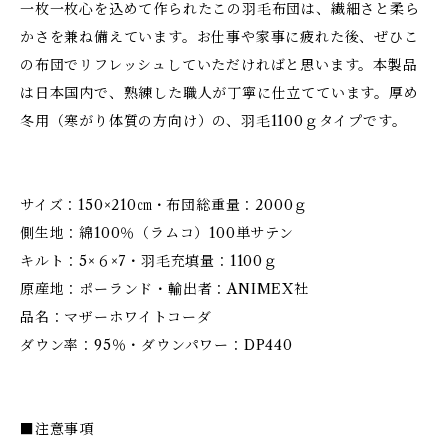
一枚一枚心を込めて作られたこの羽毛布団は、繊細さと柔ら
かさを兼ね備えています。お仕事や家事に疲れた後、ぜひこ
の布団でリフレッシュしていただければと思います。本製品
は日本国内で、熟練した職人が丁寧に仕立てています。厚め
冬用（寒がり体質の方向け）の、羽毛1100ｇタイプです。
サイズ：150×210㎝・布団総重量：2000ｇ
側生地：綿100％（ラムコ）100単サテン
キルト：5×６×7・羽毛充填量：1100ｇ
原産地：ポーランド・輸出者：ANIMEX社
品名：マザーホワイトコーダ
ダウン率：95％・ダウンパワー：DP440
■注意事項