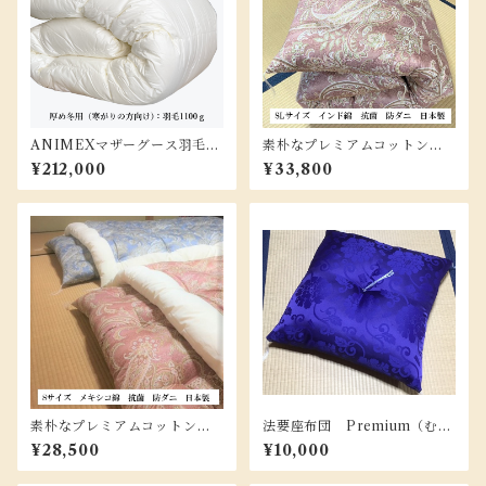
ANIMEXマザーグース羽毛布
素朴なプレミアムコットン敷
団/SLサイズ『PMR-SL-110
布団 /ＳＬサイズ 7ｋｇ
¥212,000
¥33,800
0』
素朴なプレミアムコットン掛
法要座布団 Premium（むら
け布団（和風） /Ｓサイズ 3.
さき） 中わた/インド綿10
¥28,500
¥10,000
3ｋｇ
0％