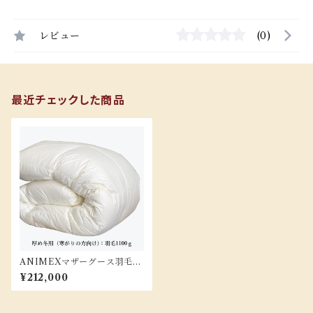
レビュー
(0)
最近チェックした商品
ANIMEXマザーグース羽毛布
団/SLサイズ『PMR-SL-110
¥212,000
0』