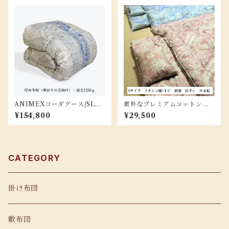
ANIMEXコーダグース/SLサ
素朴なプレミアムコットン掛
イズ『フローリッシュ-SL-12
け布団（洋風） / Ｓサイズ 3.
¥154,800
¥29,500
50』
3ｋｇ
CATEGORY
掛け布団
敷布団