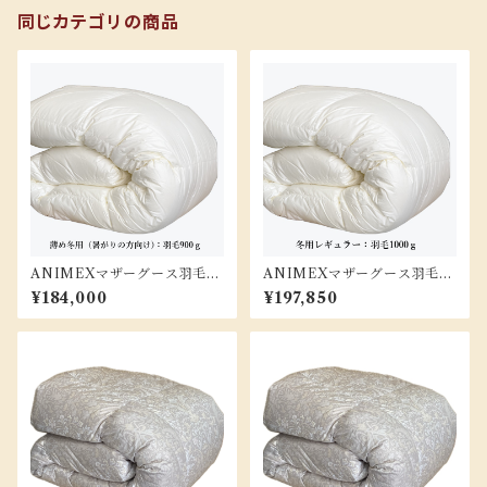
同じカテゴリの商品
ANIMEXマザーグース羽毛布
ANIMEXマザーグース羽毛布
団/SLサイズ『PMR-SL-90
団/SLサイズ『PMR-SL-100
¥184,000
¥197,850
0』
0』