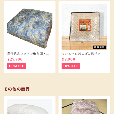
寒仕込みコットン敷布団・Ｓ
マシュマロぽこぽこ敷パッド/
サイズ
Ｓサイズ
¥29,700
¥9,900
10%OFF
10%OFF
その他の商品